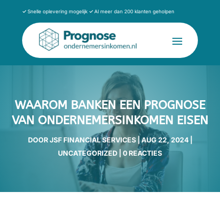
✓
Snelle oplevering mogelijk
✓
Al meer dan 200 klanten geholpen
WAAROM BANKEN EEN PROGNOSE
VAN ONDERNEMERSINKOMEN EISEN
DOOR
JSF FINANCIAL SERVICES
|
AUG 22, 2024
|
UNCATEGORIZED
|
0 REACTIES