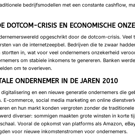
itionele bedrijfsmodellen met een constante cashflow, maar 
DE DOTCOM-CRISIS EN ECONOMISCHE ONZ
dernemerswereld opgeschrikt door de dotcom-crisis. Veel
rsten van de internetzeepbel. Bedrijven die te zwaar hadden
ortten in, wat voor veel ondernemers onzekerheid veroorz
ernemers om stabiele inkomens te genereren. Banken werd
telden om te overleven.
TALE ONDERNEMER IN DE JAREN 2010
 digitalisering en een nieuwe generatie ondernemers die g
ien. E-commerce, social media marketing en online dienstver
ren en hun markt konden vergroten zonder de traditionele 
erd diverser: sommigen maakten grote winsten in korte tij
 schaal. Vooral de opkomst van platforms als Amazon, eBa
orgden voor nieuwe inkomstenstromen voor ondernemers.