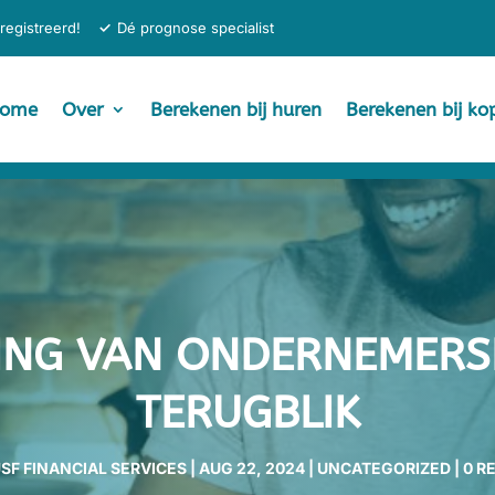
registreerd!
✓
Dé prognose specialist
ome
Over
Berekenen bij huren
Berekenen bij ko
ING VAN ONDERNEMERS
TERUGBLIK
JSF FINANCIAL SERVICES
|
AUG 22, 2024
|
UNCATEGORIZED
|
0 R