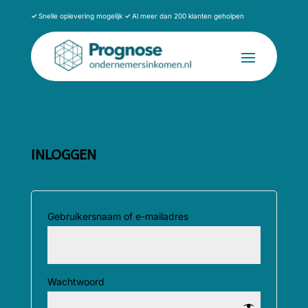
✓
Snelle oplevering mogelijk
✓
Al meer dan 200 klanten geholpen
INLOGGEN
Vereist
Gebruikersnaam of e-mailadres
Vereist
Wachtwoord